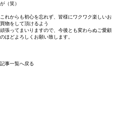
が（笑）
これからも初心を忘れず、皆様にワクワク楽しいお
買物をして頂けるよう
頑張ってまいりますので、今後とも変わらぬご愛顧
のほどよろしくお願い致します。
記事一覧へ戻る
Lifestyle Shop & Design Works
Store info
〒565-0816
大阪府吹田市長野東 13-8 ブルースカイ千里105
定休日：水・日・祝日
Phone & Mail
Tel & Fax：06-6877-3500